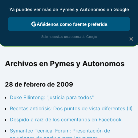
Ya puedes ver más de Pymes y Autonomos en Google
MENÚ
NUEVO
Añádenos como fuente preferida
FISCALIDAD Y CONTABILIDAD
KIT DIGITAL
RENTA
AG
Solo necesitas una cuenta de Google
×
Archivos en Pymes y Autonomos
28 de febrero de 2009
Duke Ellintong: "justicia para todos"
Recetas anticrisis: Dos puntos de vista diferentes (II)
Despido a raiz de los comentarios en Facebook
Symantec Tecnical Forum: Presentación de
soluciones de backup para las pymes