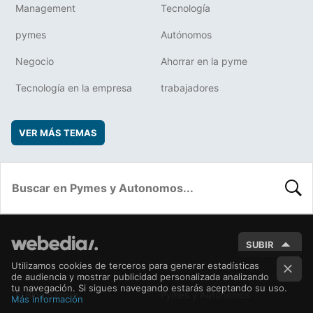
Management
Tecnología
pymes
Autónomos
Negocio
Ahorrar en la pyme
Tecnología en la empresa
trabajadores
VER MÁS TEMAS
BUSC
SUBIR
Utilizamos cookies de terceros para generar estadísticas
de audiencia y mostrar publicidad personalizada analizando
tu navegación. Si sigues navegando estarás aceptando su uso.
El Blog Salmón
Pymes y Autónomos
Más información