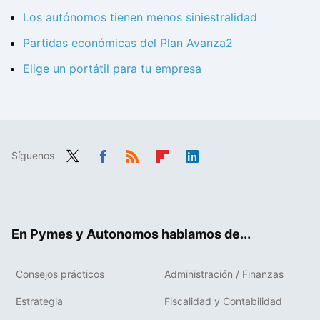
Los autónomos tienen menos siniestralidad
Partidas económicas del Plan Avanza2
Elige un portátil para tu empresa
Síguenos
Twit
Fac
RSS
Flip
Link
ter
ebo
boa
edIn
ok
rd
En Pymes y Autonomos hablamos de...
Consejos prácticos
Administración / Finanzas
Estrategia
Fiscalidad y Contabilidad