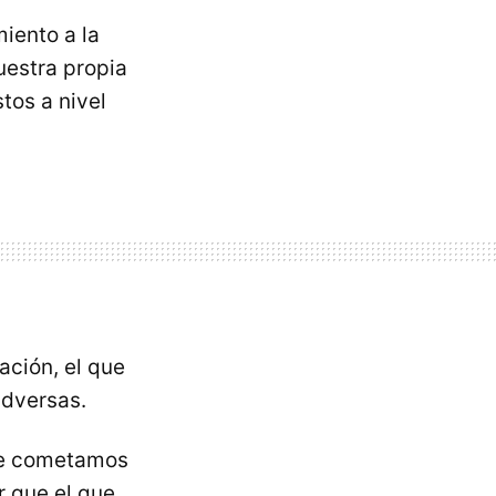
iento a la
uestra propia
tos a nivel
uación, el que
adversas.
que cometamos
r que el que