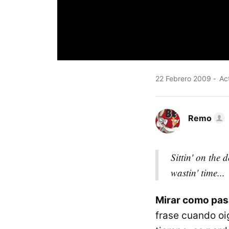
22 Febrero 2009
Act
Remo
Sittin' on the 
wastin' time...
Mirar como pasa
frase cuando oi