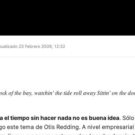
ualizado 23 Febrero 2009, 12:32
dock of the bay, watchin' the tide roll away Sittin' on the do
 el tiempo sin hacer nada no es buena idea
. Sól
go este tema de Otis Redding. A nivel empresarial 