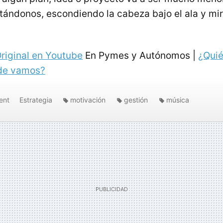
ándonos, escondiendo la cabeza bajo el ala y m
riginal en Youtube
En Pymes y Autónomos |
¿Qui
de vamos?
ent
Estrategia
motivación
gestión
música