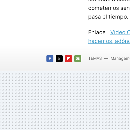
cometemos sent
pasa el tiempo.
Enlace |
Vídeo O
hacemos, adón
TEMAS
Managem
FACEBOOK
TWITTER
FLIPBOARD
E-
MAIL