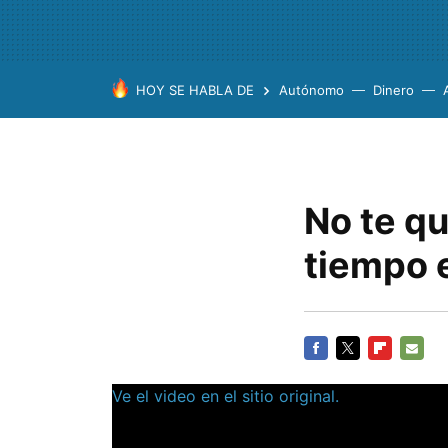
HOY SE HABLA DE
Autónomo
Dinero
No te q
tiempo 
FACEBOOK
TWITTER
FLIPBOARD
E-
Ve el video en el sitio original.
MAIL