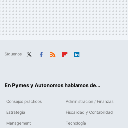
Síguenos
Twit
Fac
RSS
Flip
Link
ter
ebo
boa
edIn
ok
rd
En Pymes y Autonomos hablamos de...
Consejos prácticos
Administración / Finanzas
Estrategia
Fiscalidad y Contabilidad
Management
Tecnología