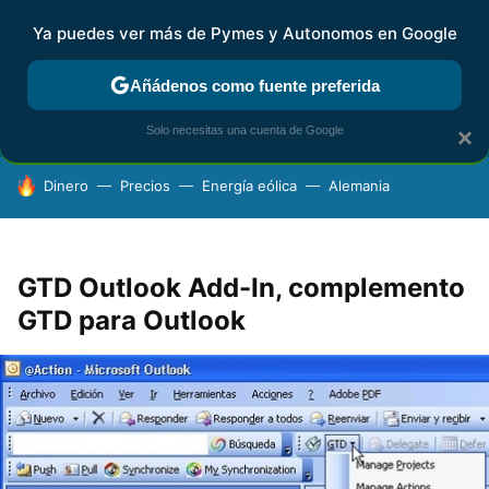
Ya puedes ver más de Pymes y Autonomos en Google
FISCALIDAD Y CONTABILIDAD
KIT DIGITAL
RENTA
AG
Añádenos como fuente preferida
Solo necesitas una cuenta de Google
×
HOY SE HABLA DE
Dinero
Precios
Energía eólica
Alemania
GTD Outlook Add-In, complemento
GTD para Outlook