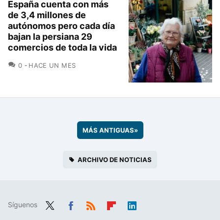
España cuenta con más
de 3,4 millones de
autónomos pero cada día
bajan la persiana 29
comercios de toda la vida
COMENTARIOS
0
HACE UN MES
MÁS ANTIGUAS
»
ARCHIVO DE NOTICIAS
Síguenos
Twit
Fac
RSS
Flip
Link