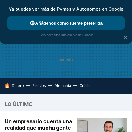
Ya puedes ver más de Pymes y Autonomos en Google
FISCALIDAD Y CONTABILIDAD
KIT DIGITAL
RENTA
AG
Añádenos como fuente preferida
Solo necesitas una cuenta de Google
×
HOY SE HABLA DE
Dinero
Precios
Alemania
Crisis
LO ÚLTIMO
Un empresario cuenta una
realidad que mucha gente