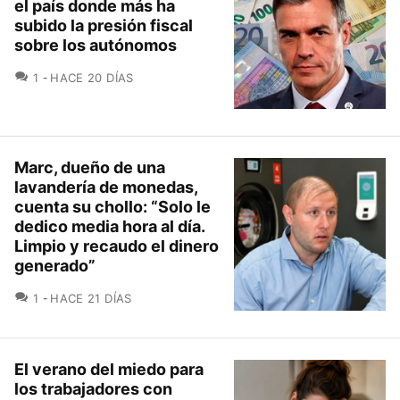
el país donde más ha
subido la presión fiscal
sobre los autónomos
COMENTARIOS
1
HACE 20 DÍAS
Marc, dueño de una
lavandería de monedas,
cuenta su chollo: “Solo le
dedico media hora al día.
Limpio y recaudo el dinero
generado”
COMENTARIOS
1
HACE 21 DÍAS
El verano del miedo para
los trabajadores con