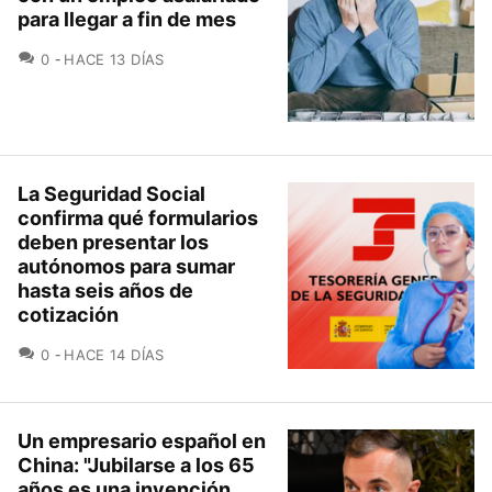
para llegar a fin de mes
COMENTARIOS
0
HACE 13 DÍAS
La Seguridad Social
confirma qué formularios
deben presentar los
autónomos para sumar
hasta seis años de
cotización
COMENTARIOS
0
HACE 14 DÍAS
Un empresario español en
China: "Jubilarse a los 65
años es una invención