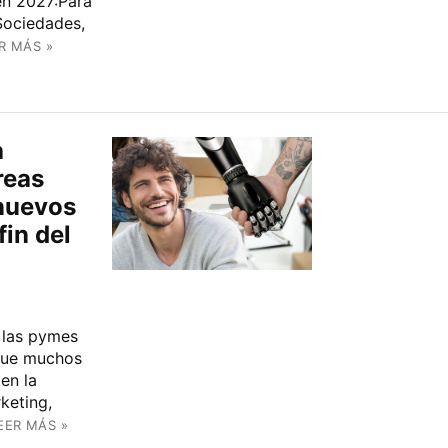
 en 2027:Para
Sociedades,
R MÁS »
a
reas
 nuevos
fin del
n las pymes
 que muchos
en la
keting,
EER MÁS »