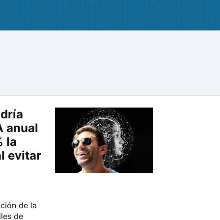
odría
A anual
 la
l evitar
ción de la
iles de