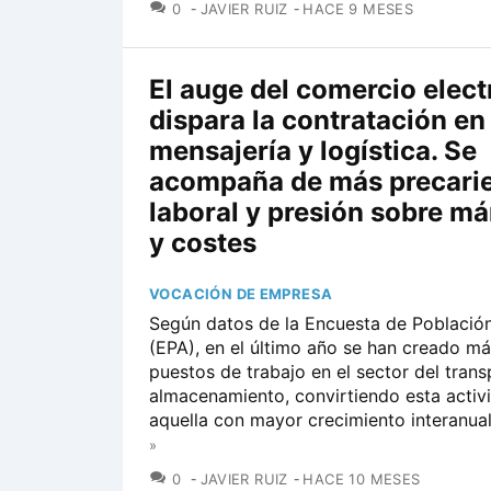
COMENTARIOS
0
JAVIER RUIZ
HACE 9 MESES
El auge del comercio elect
dispara la contratación en
mensajería y logística. Se
acompaña de más precari
laboral y presión sobre m
y costes
VOCACIÓN DE EMPRESA
Según datos de la Encuesta de Población
(EPA), en el último año se han creado m
puestos de trabajo en el sector del trans
almacenamiento, convirtiendo esta activ
aquella con mayor crecimiento interanual.
»
COMENTARIOS
0
JAVIER RUIZ
HACE 10 MESES