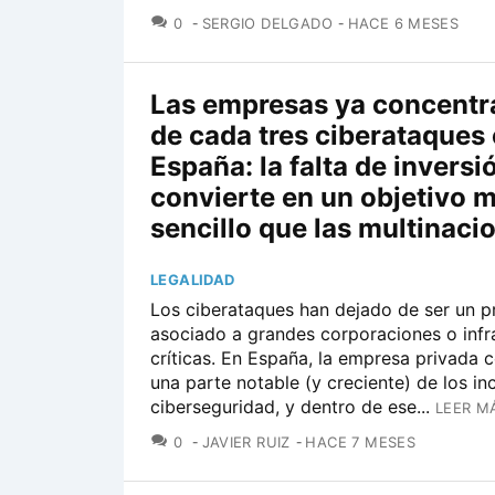
COMENTARIOS
0
SERGIO DELGADO
HACE 6 MESES
Las empresas ya concentr
de cada tres ciberataques
España: la falta de inversi
convierte en un objetivo 
sencillo que las multinaci
LEGALIDAD
Los ciberataques han dejado de ser un 
asociado a grandes corporaciones o infr
críticas. En España, la empresa privada 
una parte notable (y creciente) de los in
ciberseguridad, y dentro de ese...
LEER M
COMENTARIOS
0
JAVIER RUIZ
HACE 7 MESES