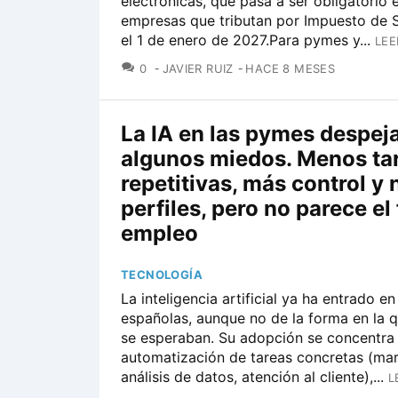
electrónicas, que pasa a ser obligatorio
empresas que tributan por Impuesto de 
el 1 de enero de 2027.Para pymes y...
LEE
COMENTARIOS
0
JAVIER RUIZ
HACE 8 MESES
La IA en las pymes despej
algunos miedos. Menos ta
repetitivas, más control y
perfiles, pero no parece el 
empleo
TECNOLOGÍA
La inteligencia artificial ya ha entrado e
españolas, aunque no de la forma en la
se esperaban. Su adopción se concentra 
automatización de tareas concretas (mar
análisis de datos, atención al cliente),...
L