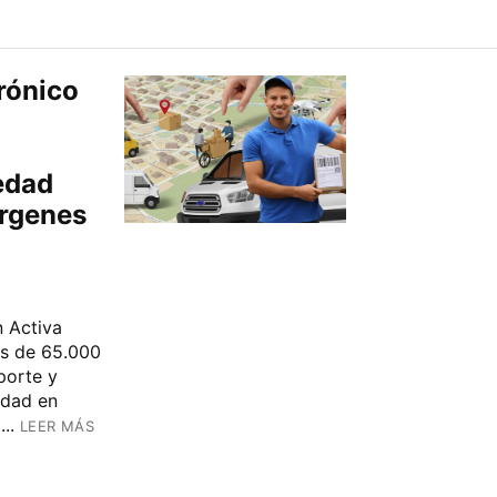
rónico
edad
árgenes
 Activa
ás de 65.000
porte y
idad en
..
LEER MÁS