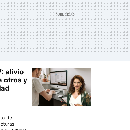
: alivio
a otros y
dad
nto de
acturas