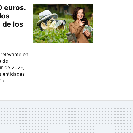
0 euros.
los
 de los
 relevante en
s de
r de 2026,
s entidades
S »