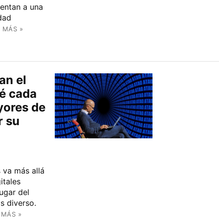
entan a una
dad
 MÁS »
an el
ué cada
yores de
r su
 va más allá
itales
ugar del
s diverso.
 MÁS »