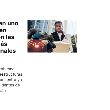
an uno
 en
ón las
más
onales
problema
aestructuras
concentra ya
cidentes de
ÁS »