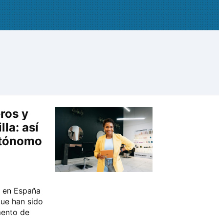
ros y
la: así
utónomo
a en España
que han sido
mento de