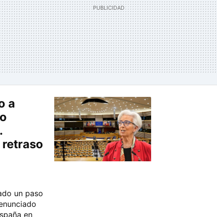
o a
no
.
 retraso
ado un paso
denunciado
España en