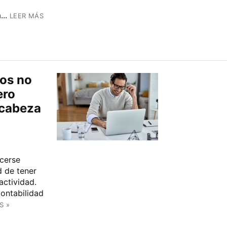
..
LEER MÁS
os no
ero
 cabeza
cerse
 de tener
actividad.
contabilidad
S »