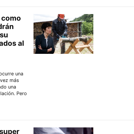
n como
drán
 su
ados al
ocurre una
 vez más
ndo una
ilación. Pero
super