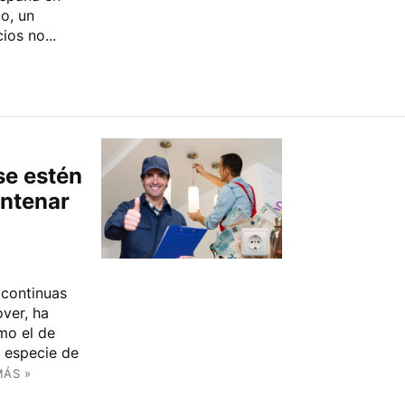
o, un
os no...
se estén
entenar
 continuas
ver, ha
omo el de
a especie de
MÁS »