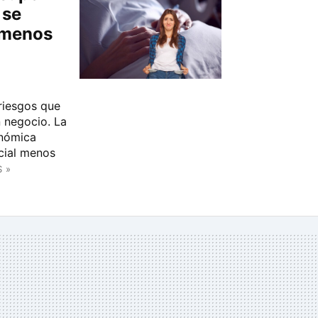
 se
 menos
riesgos que
 negocio. La
onómica
cial menos
 »