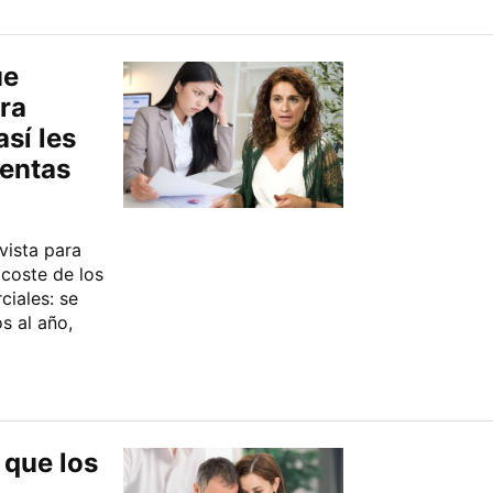
ue
ra
así les
rentas
evista para
coste de los
ciales: se
s al año,
 que los