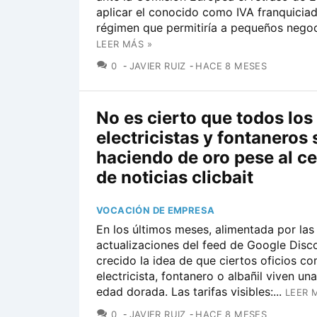
aplicar el conocido como IVA franquiciad
régimen que permitiría a pequeños negoci
LEER MÁS »
COMENTARIOS
0
JAVIER RUIZ
HACE 8 MESES
No es cierto que todos los
electricistas y fontaneros 
haciendo de oro pese al c
de noticias clicbait
VOCACIÓN DE EMPRESA
En los últimos meses, alimentada por las
actualizaciones del feed de Google Disco
crecido la idea de que ciertos oficios c
electricista, fontanero o albañil viven un
edad dorada. Las tarifas visibles:...
LEER 
COMENTARIOS
0
JAVIER RUIZ
HACE 8 MESES