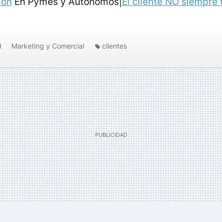
món
En Pymes y Autónomos|
El cliente NO siempre 
d
Marketing y Comercial
clientes