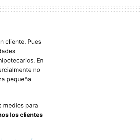
n cliente. Pues
idades
hipotecarios. En
ercialmente no
una pequeña
os medios para
os los clientes