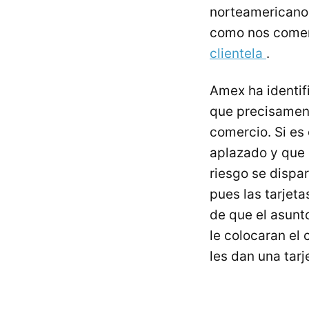
norteamericanos
como nos come
clientela
.
Amex ha identifi
que precisament
comercio. Si es
aplazado y que e
riesgo se dispa
pues las tarjet
de que el asunt
le colocaran el 
les dan una tar