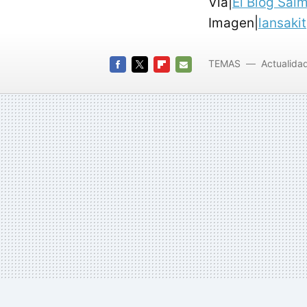
Vía|
El Blog Sal
Imagen|
lansakit
TEMAS
Actualida
FACEBOOK
TWITTER
FLIPBOARD
E-
MAIL