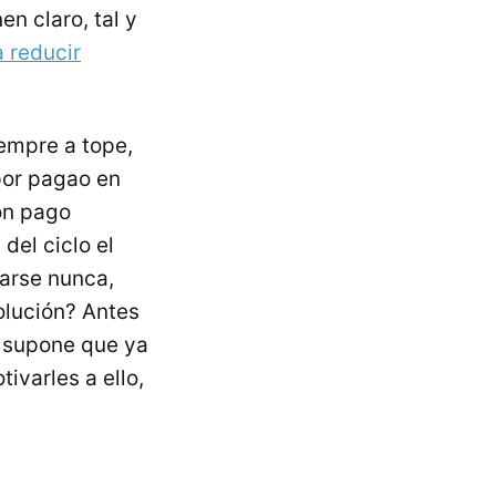
n claro, tal y
 reducir
iempre a tope,
por pagao en
on pago
del ciclo el
rarse nunca,
olución? Antes
e supone que ya
ivarles a ello,