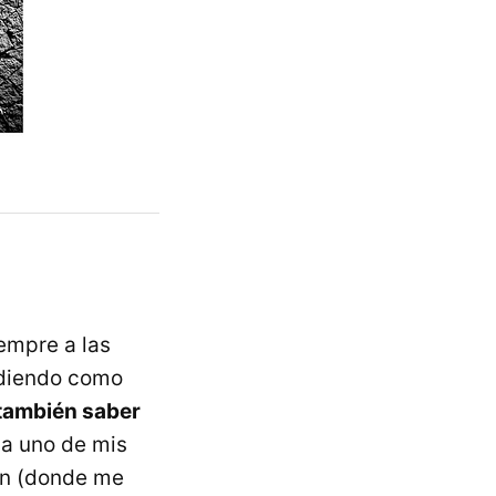
iempre a las
ndiendo como
 también saber
ba uno de mis
zón (donde me