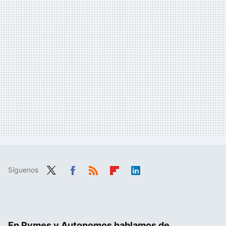
Síguenos
Twit
Fac
RSS
Flip
Link
ter
ebo
boa
edIn
ok
rd
En Pymes y Autonomos hablamos de...