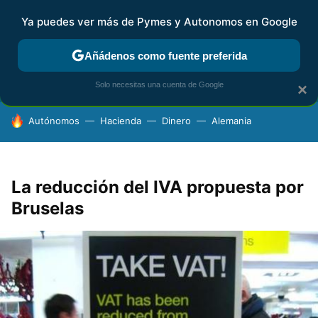
Ya puedes ver más de Pymes y Autonomos en Google
FISCALIDAD Y CONTABILIDAD
KIT DIGITAL
RENTA
AG
Añádenos como fuente preferida
Solo necesitas una cuenta de Google
×
HOY SE HABLA DE
Autónomos
Hacienda
Dinero
Alemania
La reducción del IVA propuesta por
Bruselas