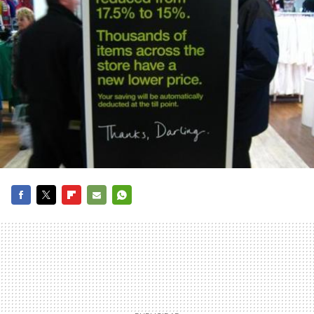
FACEBOOK
TWITTER
FLIPBOARD
E-
WHATSAPP
MAIL