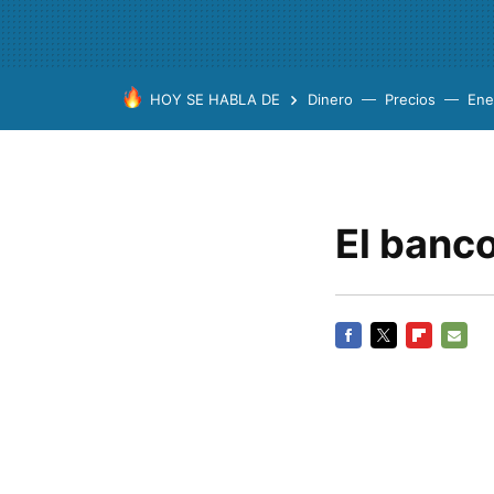
HOY SE HABLA DE
Dinero
Precios
Ene
El banc
FACEBOOK
TWITTER
FLIPBOARD
E-
MAIL