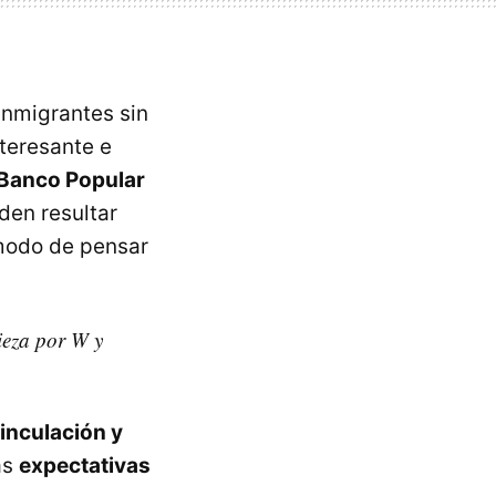
inmigrantes sin
teresante e
 Banco Popular
den resultar
modo de pensar
eza por W y
vinculación y
as
expectativas