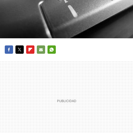
FACEBOOK
TWITTER
FLIPBOARD
E-
WHATSAPP
MAIL