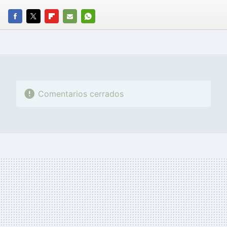
FACEBOOK
TWITTER
FLIPBOARD
E-
WHATSAPP
MAIL
Comentarios cerrados