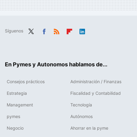
Síguenos
Twit
Fac
RSS
Flip
Link
ter
ebo
boa
edIn
ok
rd
En Pymes y Autonomos hablamos de...
Consejos prácticos
Administración / Finanzas
Estrategia
Fiscalidad y Contabilidad
Management
Tecnología
pymes
Autónomos
Negocio
Ahorrar en la pyme