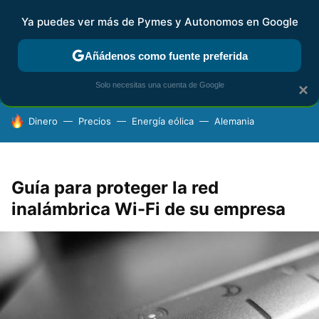
Ya puedes ver más de Pymes y Autonomos en Google
FISCALIDAD Y CONTABILIDAD
KIT DIGITAL
RENTA
AG
Añádenos como fuente preferida
Solo necesitas una cuenta de Google
×
HOY SE HABLA DE
Dinero
Precios
Energía eólica
Alemania
Guía para proteger la red
inalámbrica Wi-Fi de su empresa