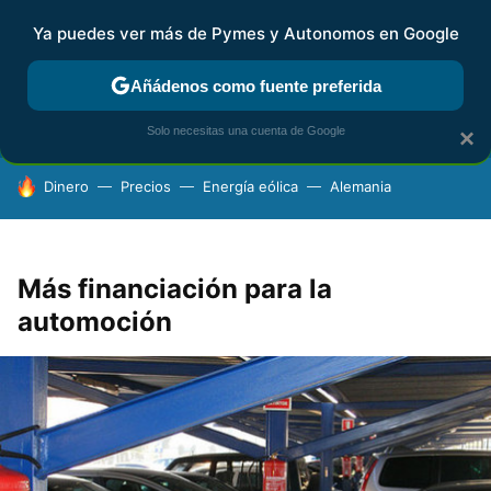
Ya puedes ver más de Pymes y Autonomos en Google
FISCALIDAD Y CONTABILIDAD
KIT DIGITAL
RENTA
AG
Añádenos como fuente preferida
Solo necesitas una cuenta de Google
×
HOY SE HABLA DE
Dinero
Precios
Energía eólica
Alemania
Más financiación para la
automoción