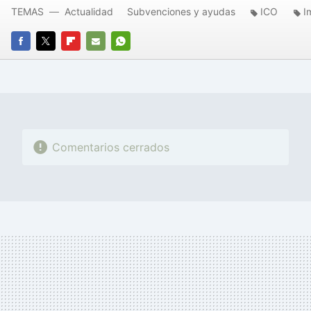
TEMAS
Actualidad
Subvenciones y ayudas
ICO
I
FACEBOOK
TWITTER
FLIPBOARD
E-
WHATSAPP
MAIL
Comentarios cerrados