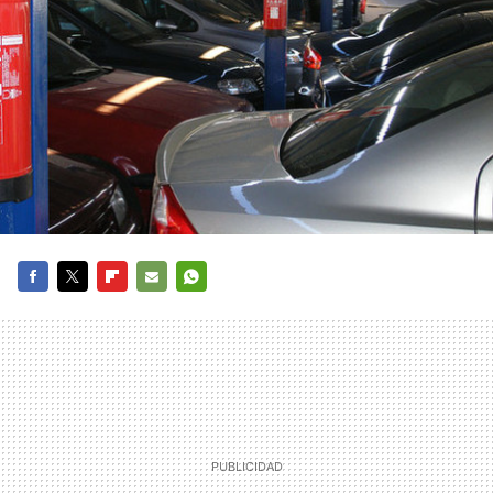
FACEBOOK
TWITTER
FLIPBOARD
E-
WHATSAPP
MAIL