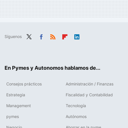
Síguenos
Twit
Fac
RSS
Flip
Link
ter
ebo
boa
edIn
ok
rd
En Pymes y Autonomos hablamos de...
Consejos prácticos
Administración / Finanzas
Estrategia
Fiscalidad y Contabilidad
Management
Tecnología
pymes
Autónomos
Negocio
Ahorrar en la pyme