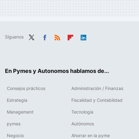
Síguenos
Twit
Fac
RSS
Flip
Link
ter
ebo
boa
edIn
ok
rd
En Pymes y Autonomos hablamos de...
Consejos prácticos
Administración / Finanzas
Estrategia
Fiscalidad y Contabilidad
Management
Tecnología
pymes
Autónomos
Negocio
Ahorrar en la pyme