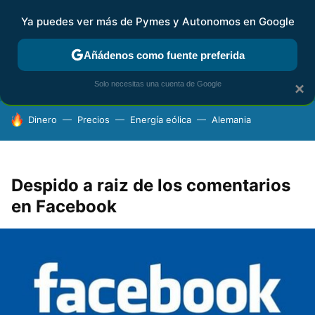
Ya puedes ver más de Pymes y Autonomos en Google
FISCALIDAD Y CONTABILIDAD
KIT DIGITAL
RENTA
AG
Añádenos como fuente preferida
Solo necesitas una cuenta de Google
×
HOY SE HABLA DE
Dinero
Precios
Energía eólica
Alemania
Despido a raiz de los comentarios
en Facebook