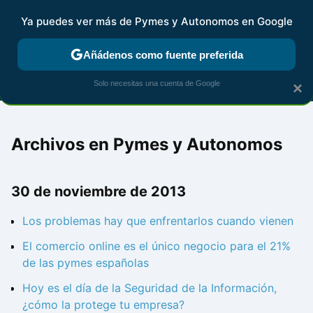
Ya puedes ver más de Pymes y Autonomos en Google
MENÚ
NUEVO
Añádenos como fuente preferida
FISCALIDAD Y CONTABILIDAD
KIT DIGITAL
RENTA
AG
Solo necesitas una cuenta de Google
×
Archivos en Pymes y Autonomos
30 de noviembre de 2013
Los problemas hay que enfrentarlos cuando vienen
El comercio online es el único negocio para el 21%
de las pymes españolas
Hoy es el día de la Seguridad de la Información,
¿cómo la protege tu empresa?