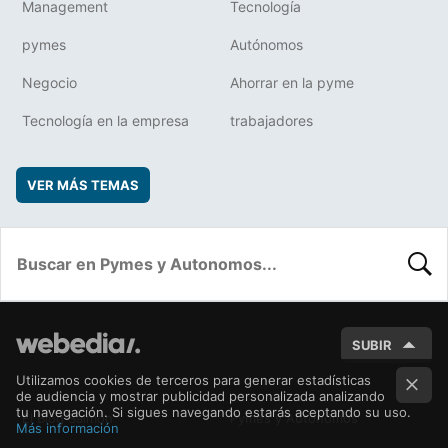
Management
Tecnología
pymes
Autónomos
Negocio
Ahorrar en la pyme
Tecnología en la empresa
trabajadores
VER MÁS TEMAS
BUSC
SUBIR
Utilizamos cookies de terceros para generar estadísticas
de audiencia y mostrar publicidad personalizada analizando
tu navegación. Si sigues navegando estarás aceptando su uso.
El Blog Salmón
Pymes y Autónomos
Más información