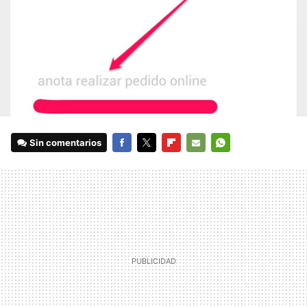
Sin comentarios
FACEBOOK
TWITTER
FLIPBOARD
E-
WHATSAPP
MAIL