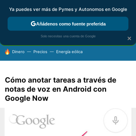
Ya puedes ver más de Pymes y Autonomos en Google
FISCALIDAD Y CONTABILIDAD
KIT DIGITAL
RENTA
AG
Añádenos como fuente preferida
Solo necesitas una cuenta de Google
×
HOY SE HABLA DE
Dinero
Precios
Energía eólica
Cómo anotar tareas a través de
notas de voz en Android con
Google Now