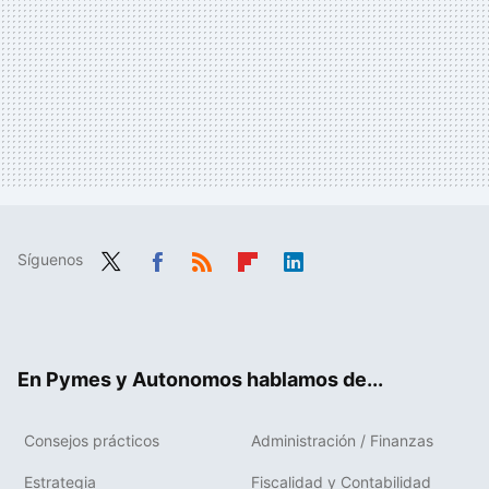
Síguenos
Twit
Fac
RSS
Flip
Link
ter
ebo
boa
edIn
ok
rd
En Pymes y Autonomos hablamos de...
Consejos prácticos
Administración / Finanzas
Estrategia
Fiscalidad y Contabilidad