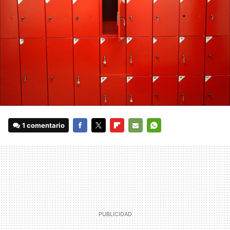
1 comentario
FACEBOOK
TWITTER
FLIPBOARD
E-
WHATSAPP
MAIL