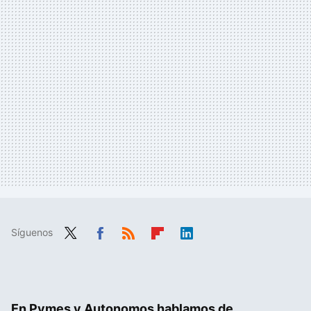
Síguenos
Twit
Fac
RSS
Flip
Link
ter
ebo
boa
edIn
ok
rd
En Pymes y Autonomos hablamos de...