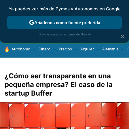
Ya puedes ver más de Pymes y Autonomos en Google
FISCALIDAD Y CONTABILIDAD
KIT DIGITAL
RENTA
AG
Añádenos como fuente preferida
Solo necesitas una cuenta de Google
×
HOY SE HABLA DE
Autónomo
Dinero
Precios
Alquiler
Alemania
C
¿Cómo ser transparente en una
pequeña empresa? El caso de la
startup Buffer