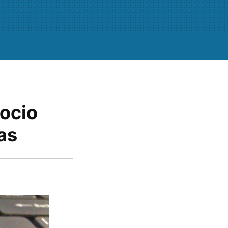
gocio
as