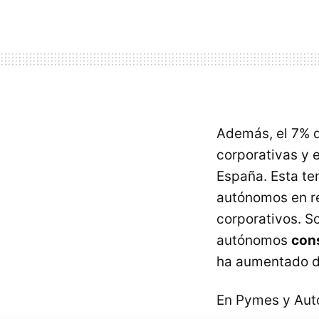
Además, el 7% 
corporativas y 
España. Esta te
autónomos en re
corporativos. S
autónomos
cons
ha aumentado de
En Pymes y Au