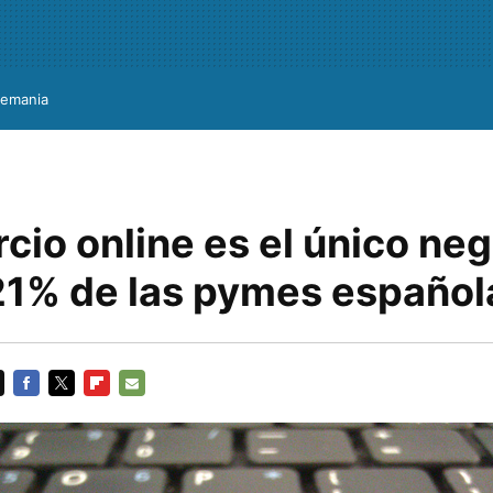
lemania
cio online es el único ne
 21% de las pymes español
FACEBOOK
TWITTER
FLIPBOARD
E-
MAIL