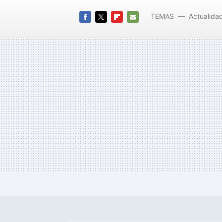
TEMAS
Actualida
FACEBOOK
TWITTER
FLIPBOARD
E-
MAIL