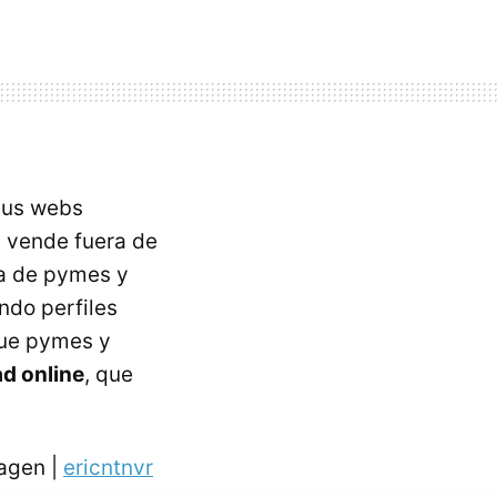
sus webs
a vende fuera de
ia de pymes y
ndo perfiles
que pymes y
ad online
, que
agen |
ericntnvr