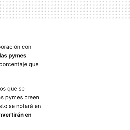
boración con
 las pymes
 porcentaje que
los que se
las pymes creen
sto se notará en
nvertirán en