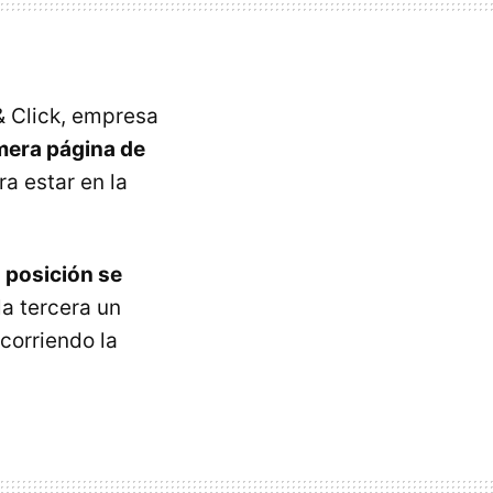
& Click, empresa
mera página de
a estar en la
 posición se
la tercera un
corriendo la