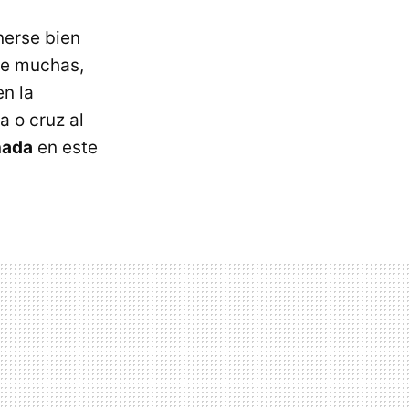
nerse bien
de muchas,
en la
a o cruz al
nada
en este