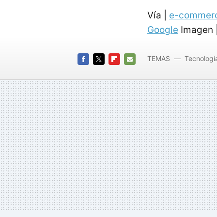
Vía |
e-commer
Google
Imagen 
TEMAS
Tecnologí
FACEBOOK
TWITTER
FLIPBOARD
E-
MAIL