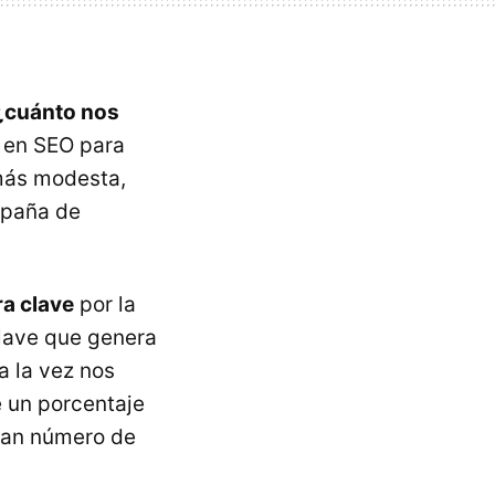
cuánto nos
 en SEO para
 más modesta,
mpaña de
ra clave
por la
lave que genera
 la vez nos
 un porcentaje
ran número de