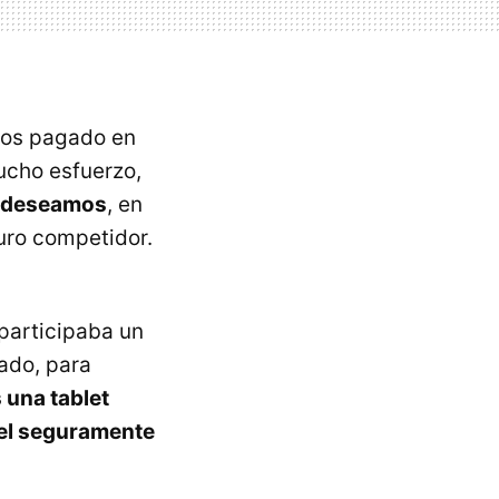
mos pagado en
ucho esfuerzo,
o deseamos
, en
uro competidor.
participaba un
ado, para
 una tablet
 el seguramente