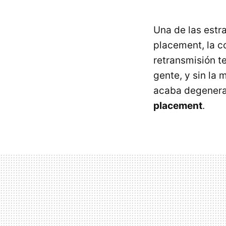
Una de las estr
placement, la c
retransmisión t
gente, y sin la
acaba degenera
placement
.