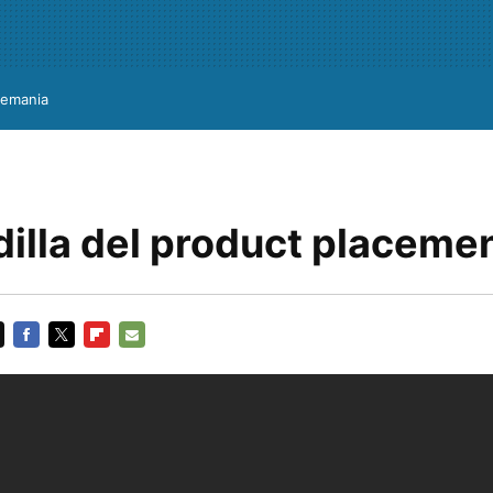
lemania
dilla del product placeme
FACEBOOK
TWITTER
FLIPBOARD
E-
MAIL