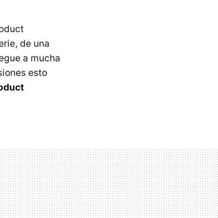
roduct
erie, de una
llegue a mucha
siones esto
roduct