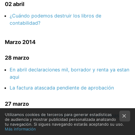
02 abril
¿Cuándo podemos destruir los libros de
contabilidad?
Marzo 2014
28 marzo
En abril declaraciones mil, borrador y renta ya estan
aqui
La factura atascada pendiente de aprobación
27 marzo
Utilizamos cookies de terceros para generar estadísticas
Suárez ha muerto, la transición en las empresas
de audiencia y mostrar publicidad personalizada analizando
continúa
tu navegación. Si sigues navegando estarás aceptando su uso.
Más información