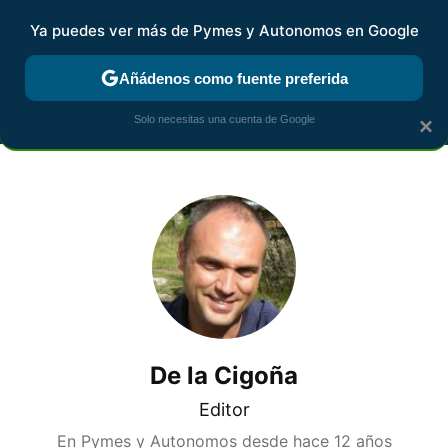
Ya puedes ver más de Pymes y Autonomos en Google
MENÚ
NUEVO
Añádenos como fuente preferida
FISCALIDAD Y CONTABILIDAD
KIT DIGITAL
RENTA
AG
Solo necesitas una cuenta de Google
×
De la Cigoña
Editor
En Pymes y Autonomos desde
hace 12 años