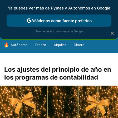
Ya puedes ver más de Pymes y Autonomos en Google
FISCALIDAD Y CONTABILIDAD
KIT DIGITAL
RENTA
AG
Añádenos como fuente preferida
Solo necesitas una cuenta de Google
×
HOY SE HABLA DE
Autónomo
Dinero
Alquiler
Dinero
Los ajustes del principio de año en
los programas de contabilidad