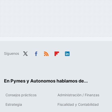
Síguenos
Twit
Fac
RSS
Flip
Link
ter
ebo
boa
edIn
ok
rd
En Pymes y Autonomos hablamos de...
Consejos prácticos
Administración / Finanzas
Estrategia
Fiscalidad y Contabilidad