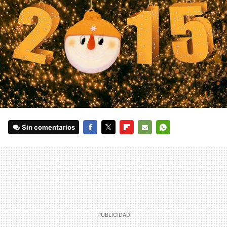
Sin comentarios
FACEBOOK
TWITTER
FLIPBOARD
E-
WHATSAPP
MAIL