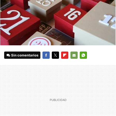
Sin comentarios
FACEBOOK
TWITTER
FLIPBOARD
E-
WHATSAPP
MAIL