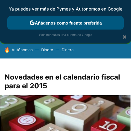
Ya puedes ver más de Pymes y Autonomos en Google
FISCALIDAD Y CONTABILIDAD
KIT DIGITAL
RENTA
AG
Añádenos como fuente preferida
Solo necesitas una cuenta de Google
×
HOY SE HABLA DE
Autónomos
Dinero
Dinero
Novedades en el calendario fiscal
para el 2015