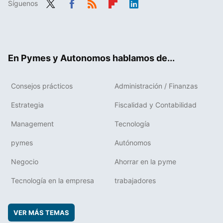
Síguenos
Twit
Fac
RSS
Flip
Link
ter
ebo
boa
edIn
ok
rd
En Pymes y Autonomos hablamos de...
Consejos prácticos
Administración / Finanzas
Estrategia
Fiscalidad y Contabilidad
Management
Tecnología
pymes
Autónomos
Negocio
Ahorrar en la pyme
Tecnología en la empresa
trabajadores
VER MÁS TEMAS