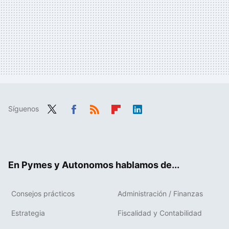
Síguenos
Twit
Fac
RSS
Flip
Link
ter
ebo
boa
edIn
ok
rd
En Pymes y Autonomos hablamos de...
Consejos prácticos
Administración / Finanzas
Estrategia
Fiscalidad y Contabilidad