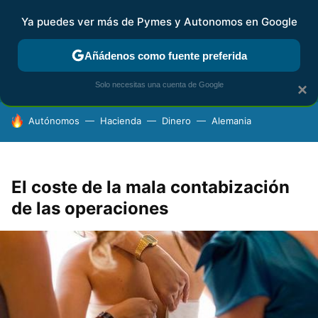
Ya puedes ver más de Pymes y Autonomos en Google
FISCALIDAD Y CONTABILIDAD
KIT DIGITAL
RENTA
AG
Añádenos como fuente preferida
Solo necesitas una cuenta de Google
×
HOY SE HABLA DE
Autónomos
Hacienda
Dinero
Alemania
El coste de la mala contabización
de las operaciones