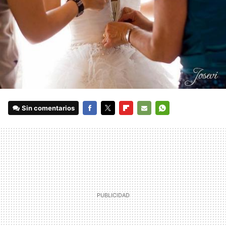
Sin comentarios
FACEBOOK
TWITTER
FLIPBOARD
E-
WHATSAPP
MAIL