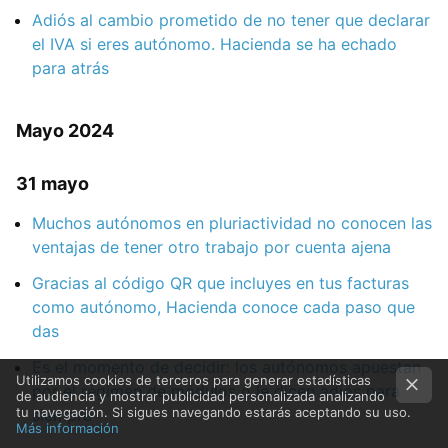
Adiós al cambio prometido de no tener que declarar
el IVA si eres autónomo. Hacienda se ha echado
para atrás
Mayo 2024
31 mayo
Muchos autónomos en pluriactividad no conocen las
ventajas de tener otro trabajo por cuenta ajena
Gracias al código QR que incluyes en tus facturas
como autónomo, Hacienda conoce cada paso que
das
Es el momento de decidir: los autónomos apuestan
Utilizamos cookies de terceros para generar estadísticas
por el régimen de módulos o le dicen adiós para
de audiencia y mostrar publicidad personalizada analizando
tu navegación. Si sigues navegando estarás aceptando su uso.
siempre
Más información