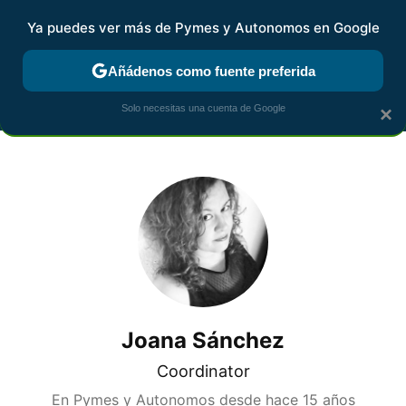
Ya puedes ver más de Pymes y Autonomos en Google
MENÚ
NUEVO
Añádenos como fuente preferida
FISCALIDAD Y CONTABILIDAD
KIT DIGITAL
RENTA
AG
Solo necesitas una cuenta de Google
×
Joana Sánchez
Coordinator
En Pymes y Autonomos desde
hace 15 años