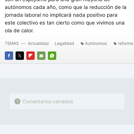
autónomos cada año, como que la reducción de la
jornada laboral no implicará nada positivo para
este colectivo es tan cierto como que vivimos una
ola de calor.
TEMAS
Actualidad
Legalidad
Autónomos
reforma 
FACEBOOK
TWITTER
FLIPBOARD
E-
WHATSAPP
MAIL
Comentarios cerrados