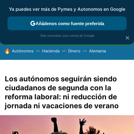
Ya puedes ver más de Pymes y Autonomos en Google
FISCALIDAD Y CONTABILIDAD
KIT DIGITAL
RENTA
AG
Añádenos como fuente preferida
Solo necesitas una cuenta de Google
×
HOY SE HABLA DE
Autónomos
Hacienda
Dinero
Alemania
Los autónomos seguirán siendo
ciudadanos de segunda con la
reforma laboral: ni reducción de
jornada ni vacaciones de verano