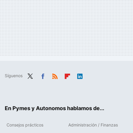
Síguenos
Twit
Fac
RSS
Flip
Link
ter
ebo
boa
edIn
ok
rd
En Pymes y Autonomos hablamos de...
Consejos prácticos
Administración / Finanzas