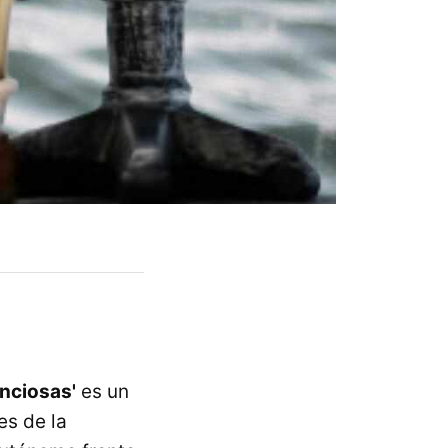
enciosas'
es un
es de la