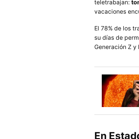
teletrabajan:
to
vacaciones enc
El 78% de los t
su días de permi
Generación Z y 
En Estad