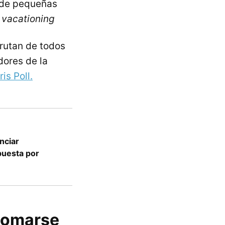
 de pequeñas
 vacationing
rutan de todos
dores de la
is Poll.
nciar
puesta por
 tomarse