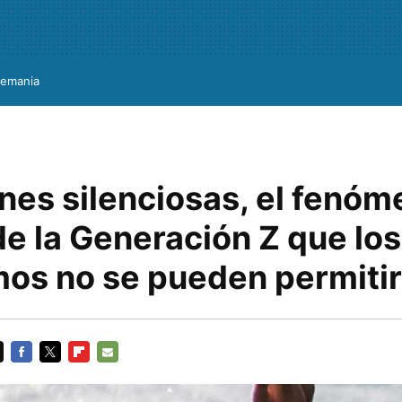
lemania
nes silenciosas, el fenóm
de la Generación Z que los
os no se pueden permitir
FACEBOOK
TWITTER
FLIPBOARD
E-
MAIL