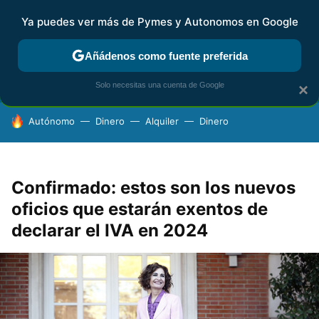
Ya puedes ver más de Pymes y Autonomos en Google
FISCALIDAD Y CONTABILIDAD
KIT DIGITAL
RENTA
AG
Añádenos como fuente preferida
Solo necesitas una cuenta de Google
×
HOY SE HABLA DE
Autónomo
Dinero
Alquiler
Dinero
Confirmado: estos son los nuevos
oficios que estarán exentos de
declarar el IVA en 2024