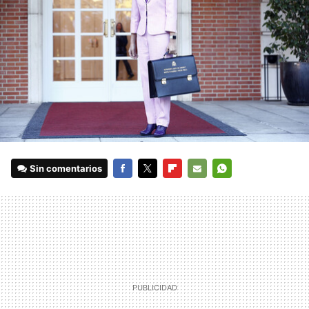
Sin comentarios
FACEBOOK
TWITTER
FLIPBOARD
E-
WHATSAPP
MAIL