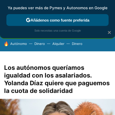
Ya puedes ver más de Pymes y Autonomos en Google
FISCALIDAD Y CONTABILIDAD
KIT DIGITAL
RENTA
AG
Añádenos como fuente preferida
Solo necesitas una cuenta de Google
×
HOY SE HABLA DE
Autónomo
Dinero
Alquiler
Dinero
Los autónomos queríamos
igualdad con los asalariados.
Yolanda Díaz quiere que paguemos
la cuota de solidaridad