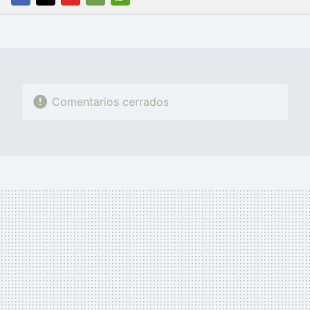
FACEBOOK
TWITTER
FLIPBOARD
E-
WHATSAPP
MAIL
Comentarios cerrados