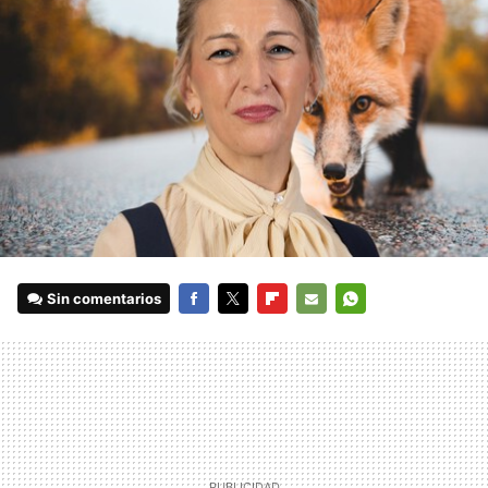
Sin comentarios
FACEBOOK
TWITTER
FLIPBOARD
E-
WHATSAPP
MAIL