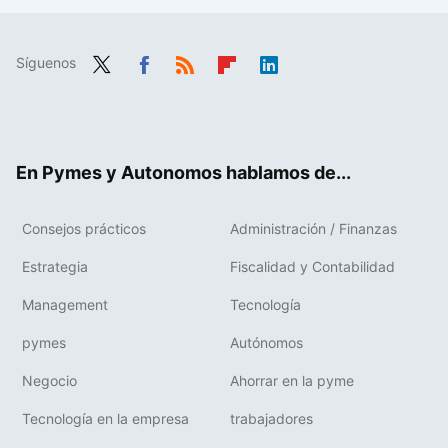
Síguenos
Twit
Fac
RSS
Flip
Link
ter
ebo
boa
edIn
ok
rd
En Pymes y Autonomos hablamos de...
Consejos prácticos
Administración / Finanzas
Estrategia
Fiscalidad y Contabilidad
Management
Tecnología
pymes
Autónomos
Negocio
Ahorrar en la pyme
Tecnología en la empresa
trabajadores