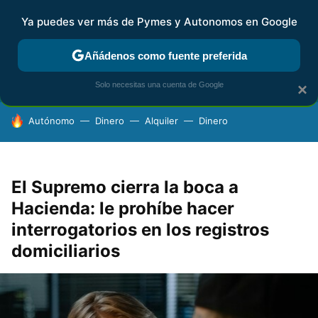
Ya puedes ver más de Pymes y Autonomos en Google
FISCALIDAD Y CONTABILIDAD
KIT DIGITAL
RENTA
AG
Añádenos como fuente preferida
Solo necesitas una cuenta de Google
×
HOY SE HABLA DE
Autónomo
Dinero
Alquiler
Dinero
El Supremo cierra la boca a
Hacienda: le prohíbe hacer
interrogatorios en los registros
domiciliarios