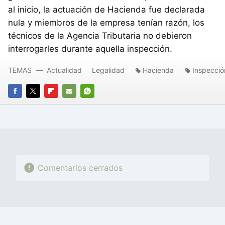
al inicio, la actuación de Hacienda fue declarada
nula y miembros de la empresa tenían razón, los
técnicos de la Agencia Tributaria no debieron
interrogarles durante aquella inspección.
TEMAS
Actualidad
Legalidad
Hacienda
Inspecció
FACEBOOK
TWITTER
FLIPBOARD
E-
WHATSAPP
MAIL
Comentarios cerrados