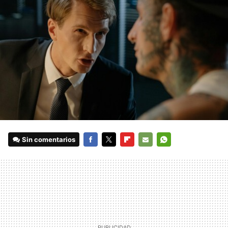
Sin comentarios
FACEBOOK
TWITTER
FLIPBOARD
E-
WHATSAPP
MAIL