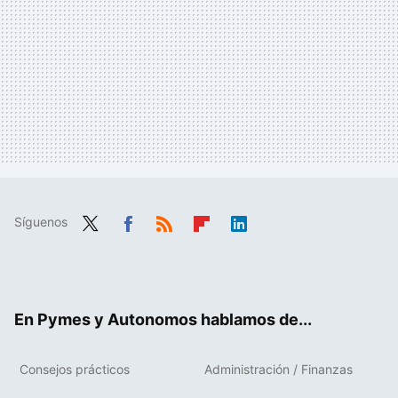
Síguenos
Twit
Fac
RSS
Flip
Link
ter
ebo
boa
edIn
ok
rd
En Pymes y Autonomos hablamos de...
Consejos prácticos
Administración / Finanzas