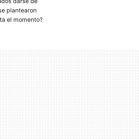
ados darse de
se plantearon
sta el momento?