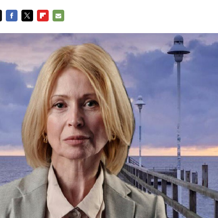
FACEBOOK
TWITTER
FLIPBOARD
E-
MAIL