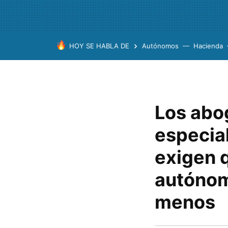
HOY SE HABLA DE
Autónomos
Hacienda
Los abo
especia
exigen q
autónom
menos