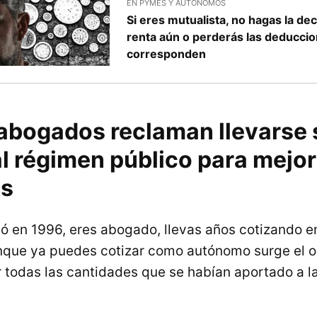
EN PYMES Y AUTONOMOS
Si eres mutualista, no hagas la dec
renta aún o perderás las deduccio
corresponden
 abogados reclaman llevarse 
l régimen público para mejor
es
gó en 1996, eres abogado, llevas años cotizando 
nque ya puedes cotizar como autónomo surge el o
 todas las cantidades que se habían aportado a l