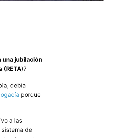
una jubilación
s (RETA
)?
pia, debía
bogacía
porque
vo a las
o sistema de