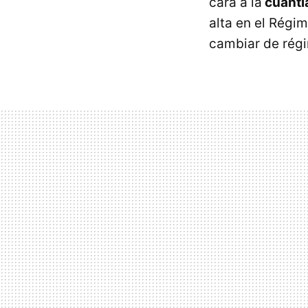
cara a la
cuantía
alta en el Régi
cambiar de régi