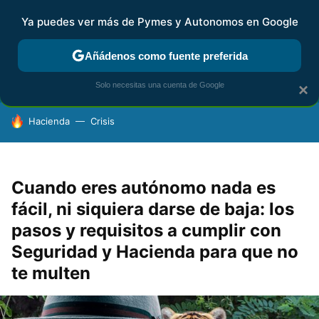
Ya puedes ver más de Pymes y Autonomos en Google
FISCALIDAD Y CONTABILIDAD
KIT DIGITAL
RENTA
AG
Añádenos como fuente preferida
Solo necesitas una cuenta de Google
×
HOY SE HABLA DE
Hacienda
Crisis
Cuando eres autónomo nada es
fácil, ni siquiera darse de baja: los
pasos y requisitos a cumplir con
Seguridad y Hacienda para que no
te multen