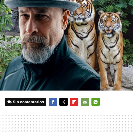
Sin comentarios
FACEBOOK
TWITTER
FLIPBOARD
E-
WHATSAPP
MAIL