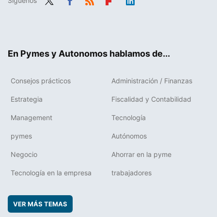
Síguenos
Twit
Fac
RSS
Flip
Link
ter
ebo
boa
edIn
ok
rd
En Pymes y Autonomos hablamos de...
Consejos prácticos
Administración / Finanzas
Estrategia
Fiscalidad y Contabilidad
Management
Tecnología
pymes
Autónomos
Negocio
Ahorrar en la pyme
Tecnología en la empresa
trabajadores
VER MÁS TEMAS