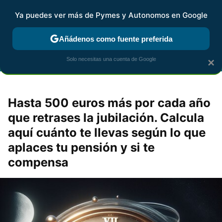
Ya puedes ver más de Pymes y Autonomos en Google
FISCALIDAD Y CONTABILIDAD
KIT DIGITAL
RENTA
AG
Añádenos como fuente preferida
Solo necesitas una cuenta de Google
×
Hasta 500 euros más por cada año
que retrases la jubilación. Calcula
aquí cuánto te llevas según lo que
aplaces tu pensión y si te
compensa