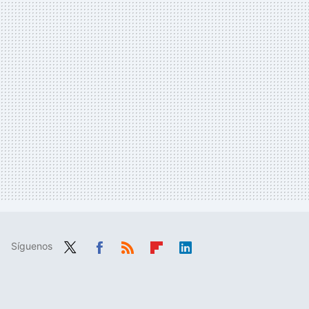
Síguenos
Twit
Fac
RSS
Flip
Link
ter
ebo
boa
edIn