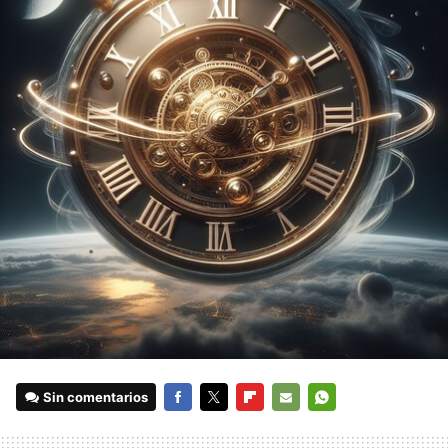
Sin comentarios
FACEBOOK
TWITTER
FLIPBOARD
E-
WHATSAPP