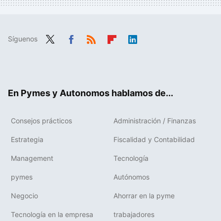
Síguenos
Twit
Fac
RSS
Flip
Link
ter
ebo
boa
edIn
ok
rd
En Pymes y Autonomos hablamos de...
Consejos prácticos
Administración / Finanzas
Estrategia
Fiscalidad y Contabilidad
Management
Tecnología
pymes
Autónomos
Negocio
Ahorrar en la pyme
Tecnología en la empresa
trabajadores