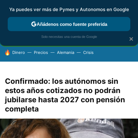
Ya puedes ver más de Pymes y Autonomos en Google
FISCALIDAD Y CONTABILIDAD
KIT DIGITAL
RENTA
AG
Añádenos como fuente preferida
Solo necesitas una cuenta de Google
×
HOY SE HABLA DE
Dinero
Precios
Alemania
Crisis
Confirmado: los autónomos sin
estos años cotizados no podrán
jubilarse hasta 2027 con pensión
completa