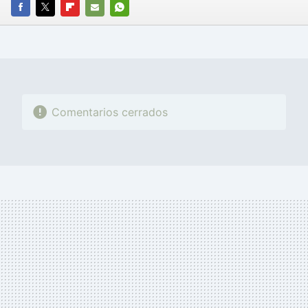
FACEBOOK
TWITTER
FLIPBOARD
E-
WHATSAPP
MAIL
Comentarios cerrados