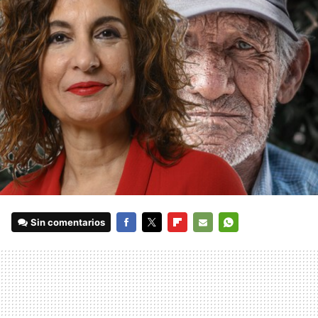
Sin comentarios
FACEBOOK
TWITTER
FLIPBOARD
E-
WHATSAPP
MAIL