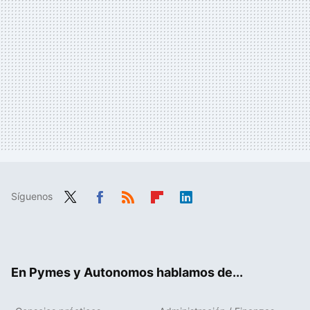
Síguenos
Twit
Fac
RSS
Flip
Link
ter
ebo
boa
edIn
ok
rd
En Pymes y Autonomos hablamos de...