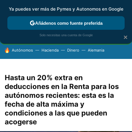
Ya puedes ver más de Pymes y Autonomos en Google
FISCALIDAD Y CONTABILIDAD
KIT DIGITAL
RENTA
AG
Añádenos como fuente preferida
Solo necesitas una cuenta de Google
×
HOY SE HABLA DE
Autónomos
Hacienda
Dinero
Alemania
Hasta un 20% extra en
deducciones en la Renta para los
autónomos recientes: esta es la
fecha de alta máxima y
condiciones a las que pueden
acogerse