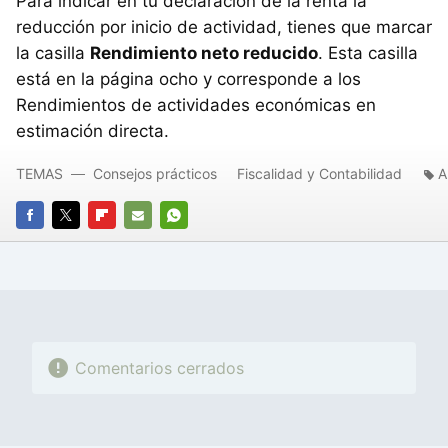
Para indicar en tu declaración de la renta la
reducción por inicio de actividad, tienes que marcar
la casilla
Rendimiento neto reducido
. Esta casilla
está en la página ocho y corresponde a los
Rendimientos de actividades económicas en
estimación directa.
TEMAS
Consejos prácticos
Fiscalidad y Contabilidad
A
FACEBOOK
TWITTER
FLIPBOARD
E-
WHATSAPP
MAIL
Comentarios cerrados