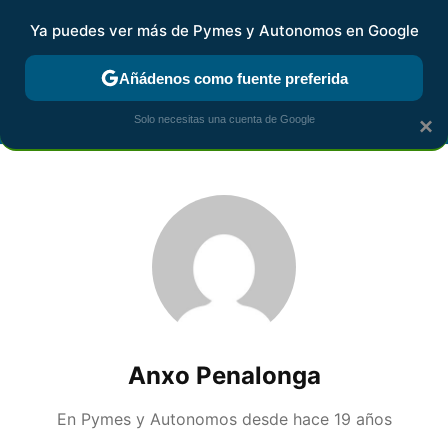
Ya puedes ver más de Pymes y Autonomos en Google
FISCALIDAD Y CONTABILIDAD
KIT DIGITAL
RENTA
AG
Añádenos como fuente preferida
Solo necesitas una cuenta de Google
×
Anxo Penalonga
En Pymes y Autonomos desde
hace 19 años