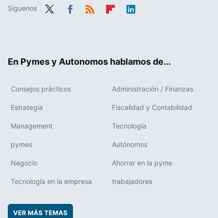
Síguenos
Twit
Fac
RSS
Flip
Link
ter
ebo
boa
edIn
ok
rd
En Pymes y Autonomos hablamos de...
Consejos prácticos
Administración / Finanzas
Estrategia
Fiscalidad y Contabilidad
Management
Tecnología
pymes
Autónomos
Negocio
Ahorrar en la pyme
Tecnología en la empresa
trabajadores
VER MÁS TEMAS