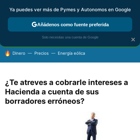
Ya puedes ver más de Pymes y Autonomos en Google
FISCALIDAD Y CONTABILIDAD
KIT DIGITAL
RENTA
AG
Añádenos como fuente preferida
Solo necesitas una cuenta de Google
×
HOY SE HABLA DE
Dinero
Precios
Energía eólica
¿Te atreves a cobrarle intereses a
Hacienda a cuenta de sus
borradores erróneos?