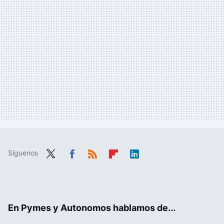
Síguenos
Twit
Fac
RSS
Flip
Link
ter
ebo
boa
edIn
ok
rd
En Pymes y Autonomos hablamos de...