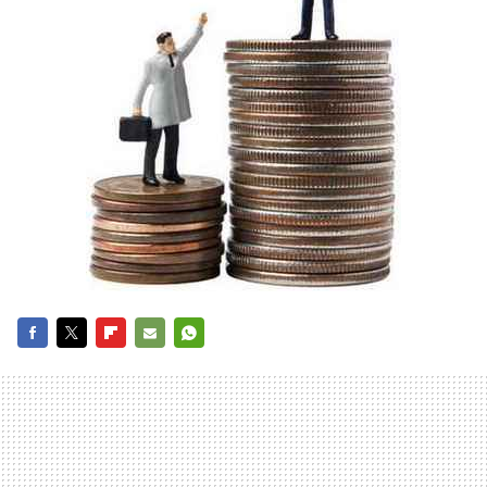
FACEBOOK
TWITTER
FLIPBOARD
E-
WHATSAPP
MAIL