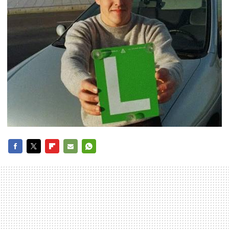
FACEBOOK
TWITTER
FLIPBOARD
E-
WHATSAPP
MAIL