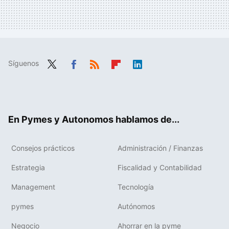
Síguenos
Twit
Fac
RSS
Flip
Link
ter
ebo
boa
edIn
ok
rd
En Pymes y Autonomos hablamos de...
Consejos prácticos
Administración / Finanzas
Estrategia
Fiscalidad y Contabilidad
Management
Tecnología
pymes
Autónomos
Negocio
Ahorrar en la pyme