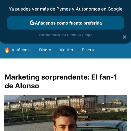
Ya puedes ver más de Pymes y Autonomos en Google
FISCALIDAD Y CONTABILIDAD
KIT DIGITAL
RENTA
AG
Añádenos como fuente preferida
Solo necesitas una cuenta de Google
×
HOY SE HABLA DE
Autónomo
Dinero
Alquiler
Dinero
Marketing sorprendente: El fan-1
de Alonso