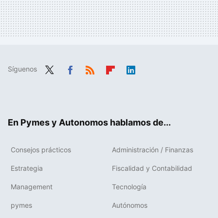
Síguenos
Twit
Fac
RSS
Flip
Link
ter
ebo
boa
edIn
ok
rd
En Pymes y Autonomos hablamos de...
Consejos prácticos
Administración / Finanzas
Estrategia
Fiscalidad y Contabilidad
Management
Tecnología
pymes
Autónomos