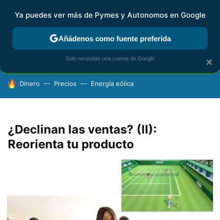
Ya puedes ver más de Pymes y Autonomos en Google
FISCALIDAD Y CONTABILIDAD
KIT DIGITAL
RENTA
AG
Añádenos como fuente preferida
Solo necesitas una cuenta de Google
×
HOY SE HABLA DE
Dinero
Precios
Energía eólica
¿Declinan las ventas? (II):
Reorienta tu producto