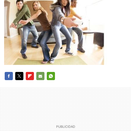
FACEBOOK
TWITTER
FLIPBOARD
E-
WHATSAPP
MAIL