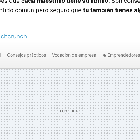
bes que
cada maestrillo tiene su librillo
. Son cons
ntido común pero seguro que
tú también tienes al
echcrunch
d
Consejos prácticos
Vocación de empresa
Emprendedores