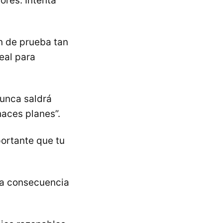
ores. Intenta
ón de prueba tan
eal para
Nunca saldrá
haces planes”.
ortante que tu
una consecuencia