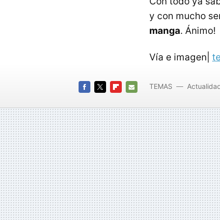
Con todo ya sa
y con mucho se
manga
. Ánimo!
Vía e imagen|
t
TEMAS
Actualida
FACEBOOK
TWITTER
FLIPBOARD
E-
MAIL