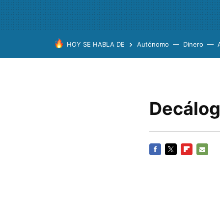
HOY SE HABLA DE
Autónomo
Dinero
Decálog
FACEBOOK
TWITTER
FLIPBOARD
E-
MAIL