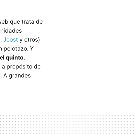
 web que trata de
unidades
s
,
Joost
y otros)
n pelotazo. Y
el quinto
.
, a propósito de
l
. A grandes