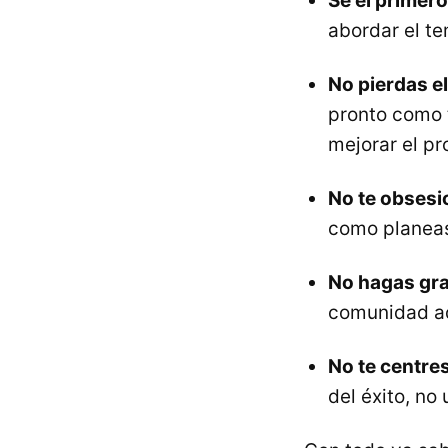
Sé el primer
abordar el te
No pierdas e
pronto como 
mejorar el pr
No te obsesio
como planeast
No hagas gra
comunidad ad
No te centres
del éxito, no 