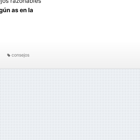
ejos razonables
gún as en la
consejos