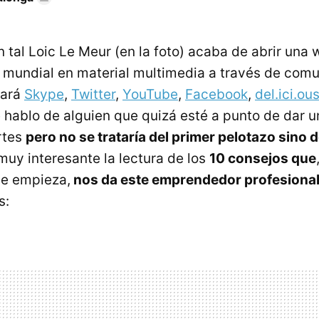
n tal Loic Le Meur (en la foto) acaba de abrir una
e mundial en material multimedia a través de com
rará
Skype
,
Twitter
,
YouTube
,
Facebook
,
del.ici.ou
 hablo de alguien que quizá esté a punto de dar u
rtes
pero no se trataría del primer pelotazo sino d
uy interesante la lectura de los
10 consejos que
e empieza,
nos da este emprendedor profesiona
s: