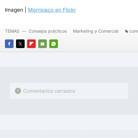
Imagen |
Morrisiaco en Flickr
TEMAS
Consejos prácticos
Marketing y Comercial
comp
FACEBOOK
TWITTER
FLIPBOARD
E-
WHATSAPP
MAIL
Comentarios cerrados