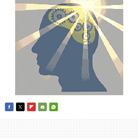
FACEBOOK
TWITTER
FLIPBOARD
E-
WHATSAPP
MAIL