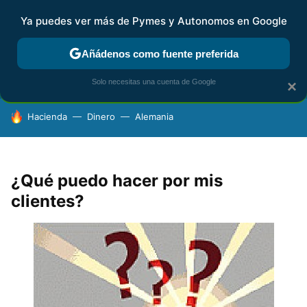
Ya puedes ver más de Pymes y Autonomos en Google
FISCALIDAD Y CONTABILIDAD
KIT DIGITAL
RENTA
AG
Añádenos como fuente preferida
Solo necesitas una cuenta de Google
×
HOY SE HABLA DE
Hacienda
Dinero
Alemania
¿Qué puedo hacer por mis
clientes?