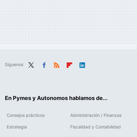
Síguenos
Twit
Fac
RSS
Flip
Link
ter
ebo
boa
edIn
ok
rd
En Pymes y Autonomos hablamos de...
Consejos prácticos
Administración / Finanzas
Estrategia
Fiscalidad y Contabilidad