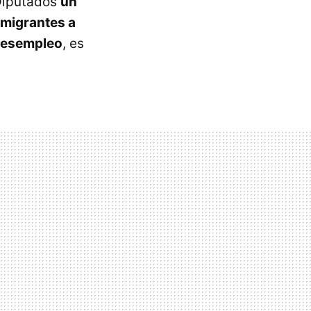
 Diputados
un
nmigrantes a
 desempleo
, es