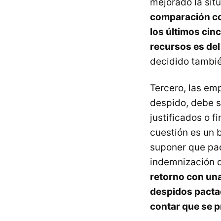
mejorado la sit
comparación con
los últimos cinc
recursos es del
decidido tambié
Tercero, las em
despido, debe s
justificados o f
cuestión es un 
suponer que pac
indemnización q
retorno con una
despidos pactad
contar que se p