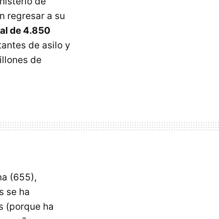
nisterio de
n regresar a su
tal de 4.850
tantes de asilo y
illones de
na (655),
s se ha
os (porque ha