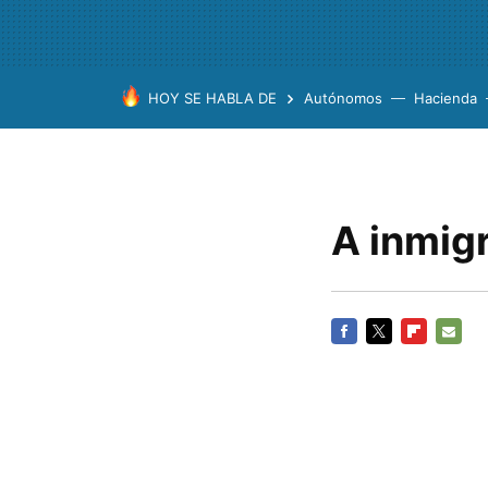
HOY SE HABLA DE
Autónomos
Hacienda
A inmig
FACEBOOK
TWITTER
FLIPBOARD
E-
MAIL