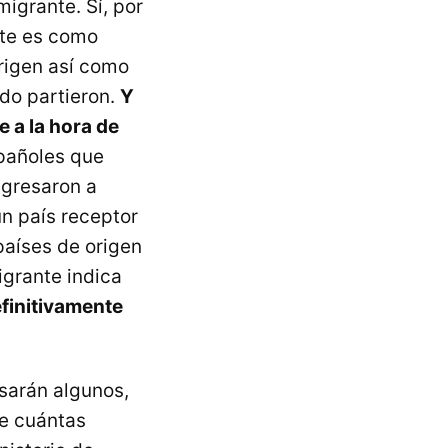
igrante. Sí, por
nte es como
origen así como
do partieron.
Y
e a la hora de
pañoles que
egresaron a
n país receptor
países de origen
igrante indica
finitivamente
nsarán algunos,
de cuántas