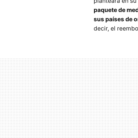
planteará en su
paquete de medi
sus países de o
decir, el reembo