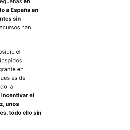
 pequeñas
en
do a España en
antes sin
recursos han
sidio el
despidos
igrante en
Pues es de
do la
 incentivar el
ez, unos
s, todo ello sin