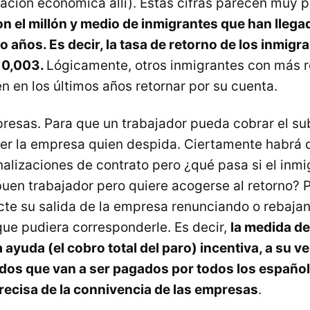
uación económica allí). Estas cifras parecen muy
 el millón y medio de inmigrantes que han llega
o años. Es decir, la tasa de retorno de los inmigr
 0,003.
Lógicamente, otros inmigrantes con más 
n en los últimos años retornar por su cuenta.
presas. Para que un trabajador pueda cobrar el sub
er la empresa quien despida. Ciertamente habrá 
inalizaciones de contrato pero ¿qué pasa si el inm
buen trabajador pero quiere acogerse al retorno? 
te su salida de la empresa renunciando o rebajan
ue pudiera corresponderle. Es decir,
la medida de
 ayuda (el cobro total del paro) incentiva, a su v
os que van a ser pagados por todos los españole
recisa de la connivencia de las empresas
.