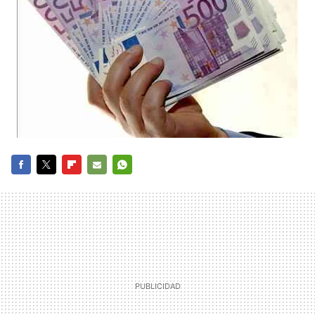
FACEBOOK
TWITTER
FLIPBOARD
E-
WHATSAPP
MAIL