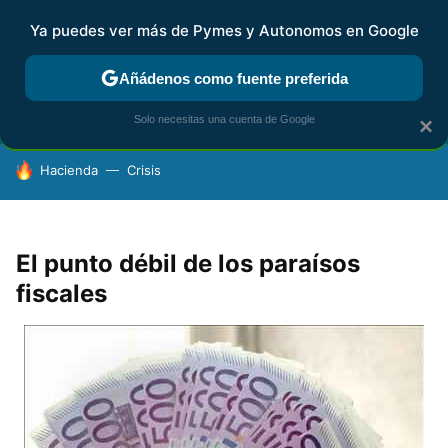
Ya puedes ver más de Pymes y Autonomos en Google
FISCALIDAD Y CONTABILIDAD
KIT DIGITAL
RENTA
AG
Añádenos como fuente preferida
Solo necesitas una cuenta de Google
×
HOY SE HABLA DE
Hacienda
Crisis
El punto débil de los paraísos
fiscales