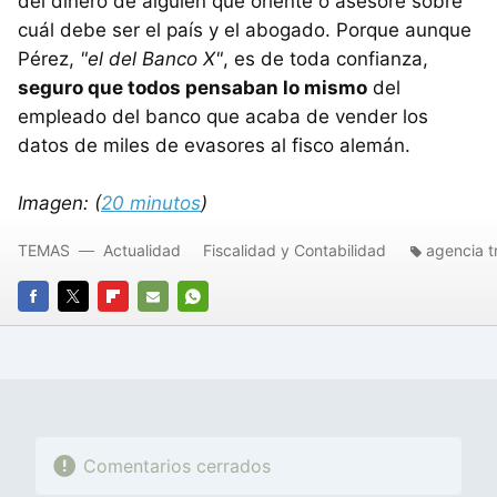
del dinero de alguien que oriente o asesore sobre
cuál debe ser el país y el abogado. Porque aunque
Pérez,
"el del Banco X"
, es de toda confianza,
seguro que todos pensaban lo mismo
del
empleado del banco que acaba de vender los
datos de miles de evasores al fisco alemán.
Imagen: (
20 minutos
)
TEMAS
Actualidad
Fiscalidad y Contabilidad
agencia tr
FACEBOOK
TWITTER
FLIPBOARD
E-
WHATSAPP
MAIL
Comentarios cerrados