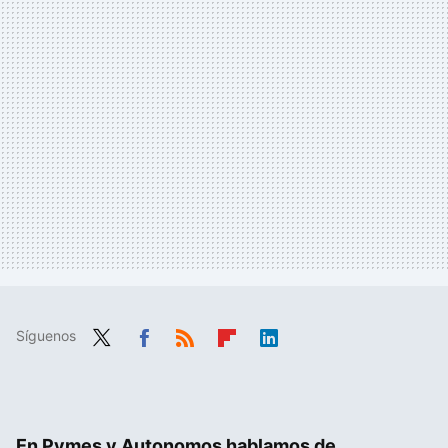
Síguenos
Twit
Fac
RSS
Flip
Link
ter
ebo
boa
edIn
ok
rd
En Pymes y Autonomos hablamos de...