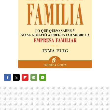
FACEBOOK
TWITTER
FLIPBOARD
E-
WHATSAPP
MAIL