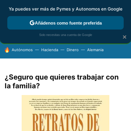
Ya puedes ver más de Pymes y Autonomos en Google
FISCALIDAD Y CONTABILIDAD
KIT DIGITAL
RENTA
AG
Añádenos como fuente preferida
Solo necesitas una cuenta de Google
×
HOY SE HABLA DE
Autónomos
Hacienda
Dinero
Alemania
¿Seguro que quieres trabajar con
la familia?