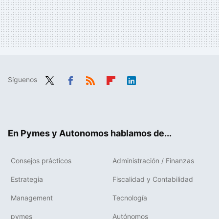
Síguenos
Twit
Fac
RSS
Flip
Link
ter
ebo
boa
edIn
ok
rd
En Pymes y Autonomos hablamos de...
Consejos prácticos
Administración / Finanzas
Estrategia
Fiscalidad y Contabilidad
Management
Tecnología
pymes
Autónomos