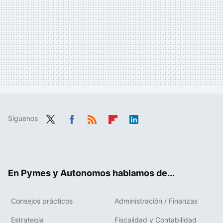
Síguenos
Twit
Fac
RSS
Flip
Link
ter
ebo
boa
edIn
ok
rd
En Pymes y Autonomos hablamos de...
Consejos prácticos
Administración / Finanzas
Estrategia
Fiscalidad y Contabilidad