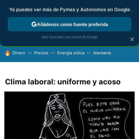
Ya puedes ver más de Pymes y Autonomos en Google
FISCALIDAD Y CONTABILIDAD
KIT DIGITAL
RENTA
AG
Añádenos como fuente preferida
Solo necesitas una cuenta de Google
×
HOY SE HABLA DE
Dinero
Precios
Energía eólica
Alemania
Clima laboral: uniforme y acoso