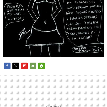
FACEBOOK
TWITTER
FLIPBOARD
E-
WHATSAPP
MAIL