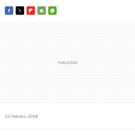
FACEBOOK
TWITTER
FLIPBOARD
E-
WHATSAPP
MAIL
23 Febrero 2008