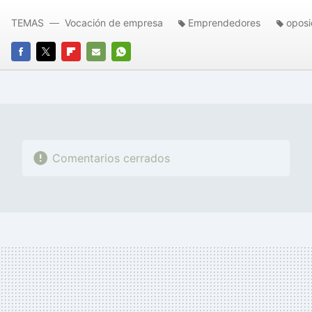
TEMAS
Vocación de empresa
Emprendedores
oposi
FACEBOOK
TWITTER
FLIPBOARD
E-
WHATSAPP
MAIL
Comentarios cerrados