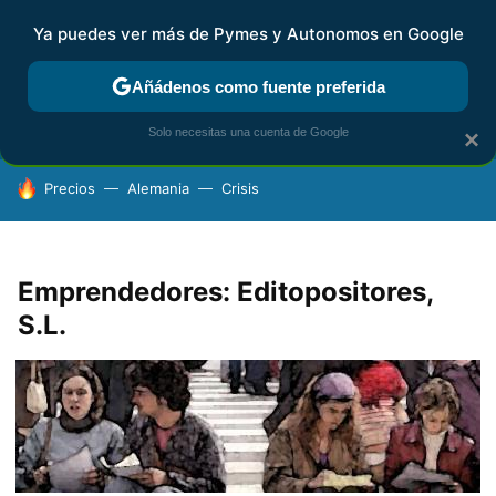
Ya puedes ver más de Pymes y Autonomos en Google
FISCALIDAD Y CONTABILIDAD
KIT DIGITAL
RENTA
AG
Añádenos como fuente preferida
Solo necesitas una cuenta de Google
×
HOY SE HABLA DE
Precios
Alemania
Crisis
Emprendedores: Editopositores,
S.L.