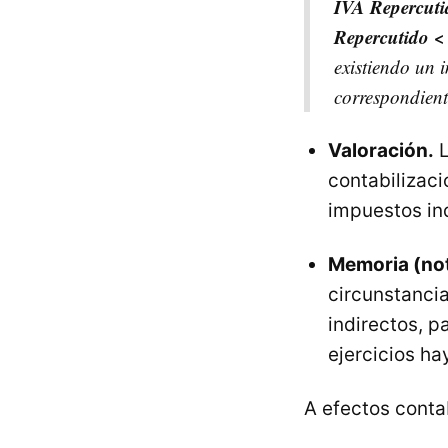
IVA Repercuti
Repercutido <
existiendo un 
correspondient
Valoración.
contabilizaci
impuestos in
Memoria (not
circunstancia
indirectos, p
ejercicios h
A efectos contab