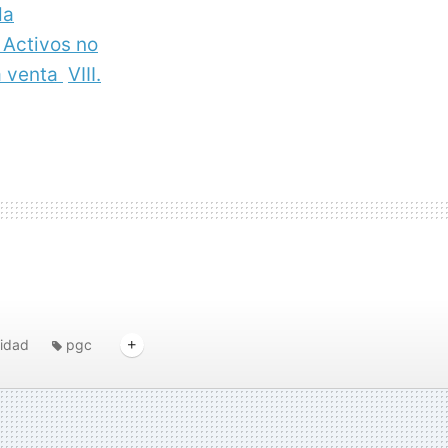
da
. Activos no
a venta
VIII.
lidad
pgc