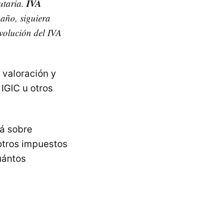
IVA
utaria.
 año, siguiera
evolución del IVA
 valoración y
 IGIC u otros
á sobre
 otros impuestos
uántos