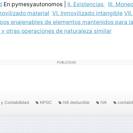
d
En pymesyautonomos |
II. Existencias
III. Mone
movilizado material
VI. Inmovilizado intangible
VII
upos enajenables de elementos mantenidos para l
y otras operaciones de naturaleza similar
 y Contabilidad
NPGC
IVA deducible
IVA
contabi
iva soportado