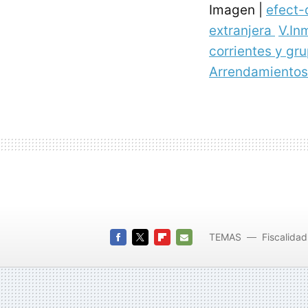
Imagen |
efect-
extranjera
V.In
corrientes y gr
Arrendamientos 
TEMAS
Fiscalidad
igic
FACEBOOK
TWITTER
FLIPBOARD
E-
MAIL