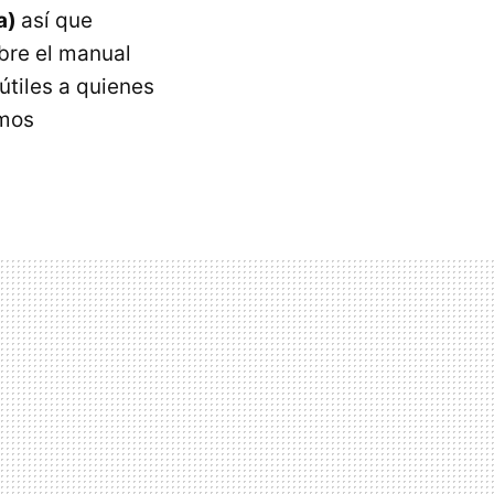
ca)
así que
bre el manual
útiles a quienes
amos