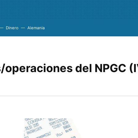
Dinero
Alemania
s/operaciones del NPGC (I