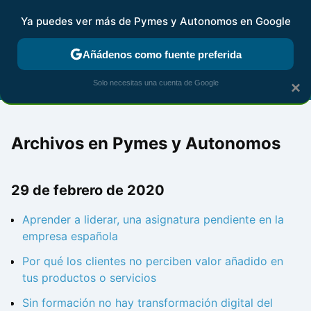
Ya puedes ver más de Pymes y Autonomos en Google
FISCALIDAD Y CONTABILIDAD
KIT DIGITAL
RENTA
AG
Añádenos como fuente preferida
Solo necesitas una cuenta de Google
×
Archivos en Pymes y Autonomos
29 de febrero de 2020
Aprender a liderar, una asignatura pendiente en la
empresa española
Por qué los clientes no perciben valor añadido en
tus productos o servicios
Sin formación no hay transformación digital del