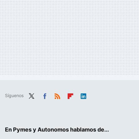
Síguenos
Twit
Fac
RSS
Flip
Link
ter
ebo
boa
edIn
ok
rd
En Pymes y Autonomos hablamos de...