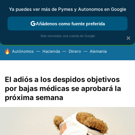
Ya puedes ver más de Pymes y Autonomos en Google
FISCALIDAD Y CONTABILIDAD
KIT DIGITAL
RENTA
AG
Añádenos como fuente preferida
Solo necesitas una cuenta de Google
×
HOY SE HABLA DE
Autónomos
Hacienda
Dinero
Alemania
El adiós a los despidos objetivos
por bajas médicas se aprobará la
próxima semana