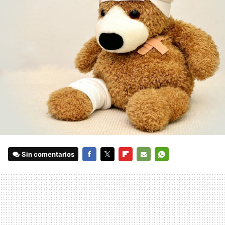
Sin comentarios
FACEBOOK
TWITTER
FLIPBOARD
E-
WHATSAPP
MAIL