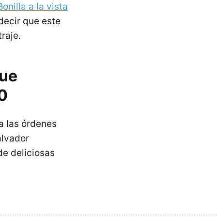
Bonilla a la vista
decir que este
raje.
que
0
 a las órdenes
alvador
de deliciosas