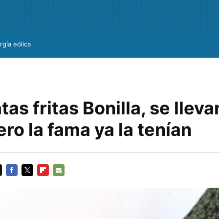
rgía eólica
tas fritas Bonilla, se lleva
ro la fama ya la tenían
FACEBOOK
TWITTER
FLIPBOARD
E-
MAIL