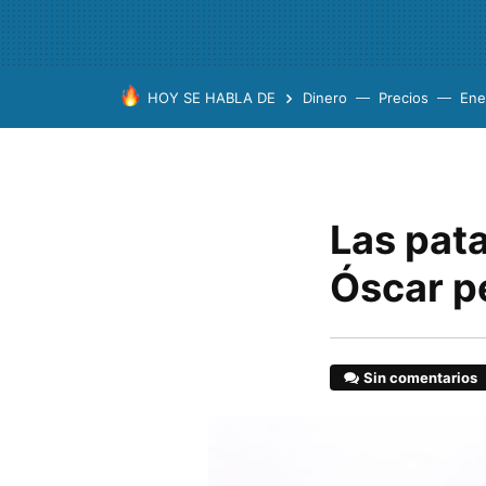
HOY SE HABLA DE
Dinero
Precios
Ene
Las pata
Óscar pe
Sin comentarios