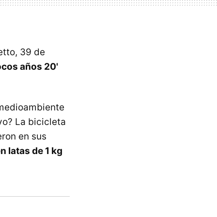
etto, 39 de
locos años 20'
 medioambiente
o? La bicicleta
ieron en sus
n latas de 1 kg