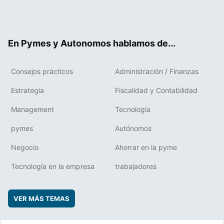
Twit
Fac
RSS
Flip
Link
ter
ebo
boa
edIn
ok
rd
En Pymes y Autonomos hablamos de...
Consejos prácticos
Administración / Finanzas
Estrategia
Fiscalidad y Contabilidad
Management
Tecnología
pymes
Autónomos
Negocio
Ahorrar en la pyme
Tecnología en la empresa
trabajadores
VER MÁS TEMAS