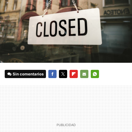
Sin comentarios
FACEBOOK
TWITTER
FLIPBOARD
E-
WHATSAPP
MAIL