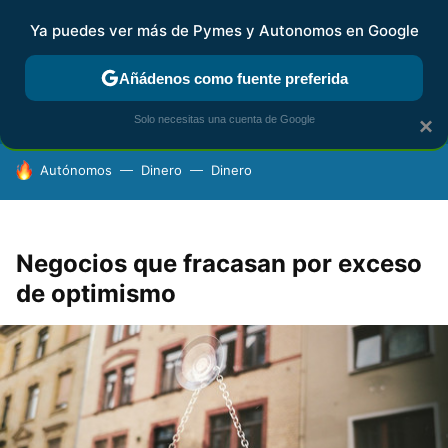
Ya puedes ver más de Pymes y Autonomos en Google
FISCALIDAD Y CONTABILIDAD
KIT DIGITAL
RENTA
AG
Añádenos como fuente preferida
Solo necesitas una cuenta de Google
×
HOY SE HABLA DE
Autónomos
Dinero
Dinero
Negocios que fracasan por exceso
de optimismo