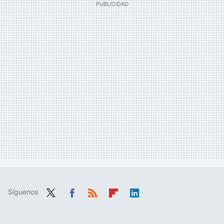
Síguenos
Twit
Fac
RSS
Flip
Link
ter
ebo
boa
edIn