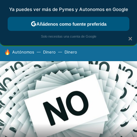
Ya puedes ver más de Pymes y Autonomos en Google
FISCALIDAD Y CONTABILIDAD
KIT DIGITAL
RENTA
AG
Añádenos como fuente preferida
Solo necesitas una cuenta de Google
×
HOY SE HABLA DE
Autónomos
Dinero
Dinero